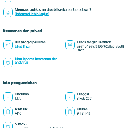
Mengapa aplikasi ini dipublikasikan di Uptodown?
(Informasi lebih lanjut)
Keamanan dan privasi
Izin yang diperlukan
Tanda tangan sertifikat
Lihat 11 izin
c3611e426536196f62d1c01c5e9f
94c5
Lihat laporan keamanan dan
antivirus
info pengunduhan
Unduhan
Tanggal
1.137
3 Feb 2021
Jenis file
Ukuran
APK
94.21 MB
SHA256