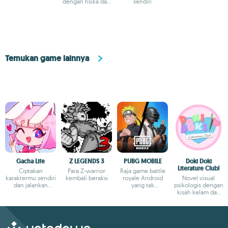
virtual yang luas
dengan fisika dan
sendiri
duel.
pembuat unit
kustom
Temukan game lainnya
Gacha Life
Z LEGENDS 3
PUBG MOBILE
Doki Doki
Literature Club!
Ciptakan
Para Z-warrior
Raja game battle
karaktermu sendiri
kembali beraksi
royale Android
Novel visual
dan jalankan
yang tak
psikologis dengan
ribuan
terbantahkan
kisah kelam dan
petualangan
narasi mendalam