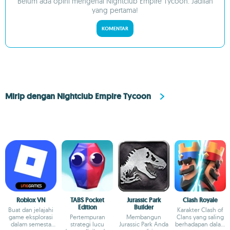
Belum ada opini mengenai Nightclub Empire Tycoon. Jadilah
yang pertama!
KOMENTAR
Mirip dengan Nightclub Empire Tycoon
Roblox VN
TABS Pocket
Jurassic Park
Clash Royale
Edition
Builder
Buat dan jelajahi
Karakter Clash of
game eksplorasi
Pertempuran
Membangun
Clans yang saling
dalam semesta
strategi lucu
Jurassic Park Anda
berhadapan dalam