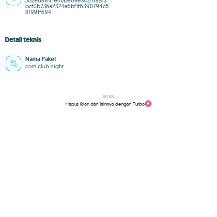
5b2ed881f1e66be09e342f68a13
bcf0b736a2324a6bf1f6390794c5
81991f694
Detail teknis
Nama Paket
com.club.night
IKLAN
Hapus iklan dan lainnya dengan Turbo