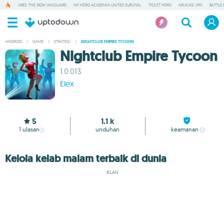
ARES: THE IRON VANGUARD
MY HERO ACADEMIA UNITED SURVIVAL
TICKET HERO
APLIKASI VPN
BATTLE 
ANDROID
/
GAME
/
STRATEGI
/
NIGHTCLUB EMPIRE TYCOON
Nightclub Empire Tycoon
1.0.013
Elex
5
1.1 k
1
ulasan
unduhan
keamanan
Kelola kelab malam terbaik di dunia
IKLAN